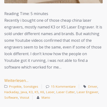
Reading Time:
5
minutes
Recently i bought one of those cheap china laser
engravers, mostly named K3 or K5 Laser Engraver. It is
sold under different names and brands. But watching
some Youtube videos confirmed that most of the
engravers seem to be the same, even if some of those
look different. I don’t know how the people on
Youtube got it running, i was not able to find a
software which worked for me…
Weiterlesen…
Projekte
,
Sonstiges
15 Kommentare
Driver
,
Hackaday
,
Java
,
K3
,
K5
,
K6
,
Laser
,
Laser Cutter
,
Laser Engaver
,
Software
,
Visicut
Mario