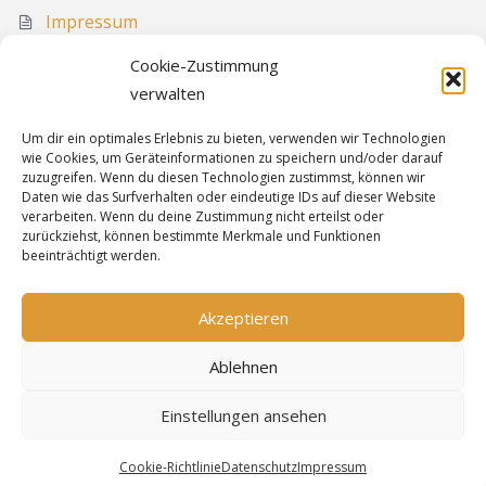
Impressum
Media
Cookie-Zustimmung
Sitemap
verwalten
Um dir ein optimales Erlebnis zu bieten, verwenden wir Technologien
wie Cookies, um Geräteinformationen zu speichern und/oder darauf
Informationen
zuzugreifen. Wenn du diesen Technologien zustimmst, können wir
Daten wie das Surfverhalten oder eindeutige IDs auf dieser Website
verarbeiten. Wenn du deine Zustimmung nicht erteilst oder
zurückziehst, können bestimmte Merkmale und Funktionen
Sitemap
beeinträchtigt werden.
Cookie-Richtlinie
Datenschutz
Akzeptieren
Impressum
Ablehnen
Einstellungen ansehen
Bereitgestellt von
WordPress
&
Highwind
.
Cookie-Richtlinie
Datenschutz
Impressum