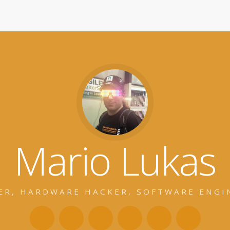
Mario Lukas
ER, HARDWARE HACKER, SOFTWARE ENGI