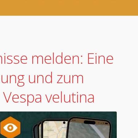
nisse melden: Eine
nung und zum
 Vespa velutina