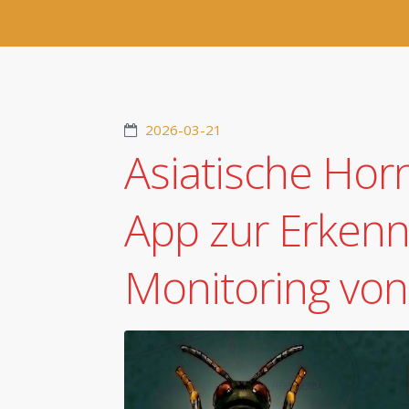
2026-03-21
Asiatische Hor
App zur Erken
Monitoring von