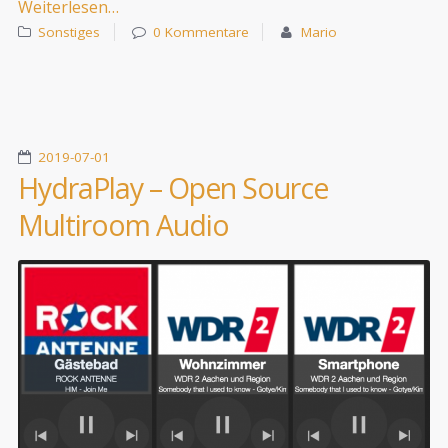
Weiterlesen…
Sonstiges
0 Kommentare
Mario
2019-07-01
HydraPlay – Open Source
Multiroom Audio