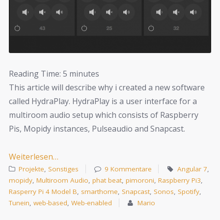
Reading Time:
5
minutes
This article will describe why i created a new software
called HydraPlay. HydraPlay is a user interface for a
multiroom audio setup which consists of Raspberry
Pis, Mopidy instances, Pulseaudio and Snapcast.
Weiterlesen…
Projekte
,
Sonstiges
9 Kommentare
Angular 7
,
mopidy
,
Multiroom Audio
,
phat beat
,
pimoroni
,
Raspberry Pi3
,
Rasperry Pi 4 Model B
,
smarthome
,
Snapcast
,
Sonos
,
Spotify
,
Tunein
,
web-based
,
Web-enabled
Mario