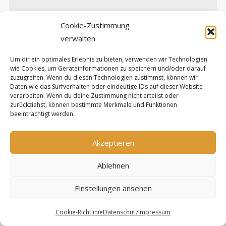
Cookie-Zustimmung
verwalten
Um dir ein optimales Erlebnis zu bieten, verwenden wir Technologien
wie Cookies, um Geräteinformationen zu speichern und/oder darauf
zuzugreifen. Wenn du diesen Technologien zustimmst, können wir
Deine E-Mail-Adresse wird nicht veröffentlicht.
Daten wie das Surfverhalten oder eindeutige IDs auf dieser Website
Erforderliche Felder sind mit
*
markiert
verarbeiten. Wenn du deine Zustimmung nicht erteilst oder
zurückziehst, können bestimmte Merkmale und Funktionen
beeinträchtigt werden.
Name
*
Akzeptieren
Ablehnen
E-Mail-Adresse
*
Einstellungen ansehen
Cookie-Richtlinie
Datenschutz
Impressum