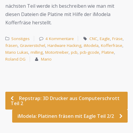
nächsten Teil werde ich beschreiben wie man mit
diesen Dateien die Platine mit Hilfe der iModela
Kofferfräse herstellt.
Sonstiges
4 Kommentare
CNC
,
Eagle
,
Fräse
,
fräsen
,
Gravierstichel
,
Hardware Hacking
,
iModela
,
Kofferfräse
,
Mario Lukas
,
milling
,
Motortreiber
,
pcb
,
pcb-gcode
,
Platine
,
Roland DG
Mario
Repstrap: 3D Drucker aus Computerschrott
Teil 2
iModela: Platinen fräsen mit Eagle Teil 2/2