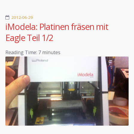
2012-06-29
iModela: Platinen fräsen mit
Eagle Teil 1/2
Reading Time:
7
minutes