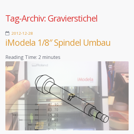
Tag-Archiv:
Gravierstichel
2012-12-28
iModela 1/8″ Spindel Umbau
Reading Time:
2
minutes