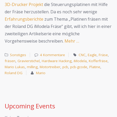
3D-Drucker Projekt
die Steuerungsplatinen mit Hilfe
der Fräse herzustellen. Da es noch sehr wenige
Erfahrungsberichte
zum Thema „Platinen fräsen mit
der Roland DG iModela Fräse“ gibt, will ich hier in einer
zweiteiligen Artikelserie eine mögliche
Vorgehensweise beschreiben.
Mehr …
Sonstiges
4 Kommentare
CNC
,
Eagle
,
Fräse
,
fräsen
,
Gravierstichel
,
Hardware Hacking
,
iModela
,
Kofferfräse
,
Mario Lukas
,
milling
,
Motortreiber
,
pcb
,
pcb-gcode
,
Platine
,
Roland DG
Mario
Upcoming Events