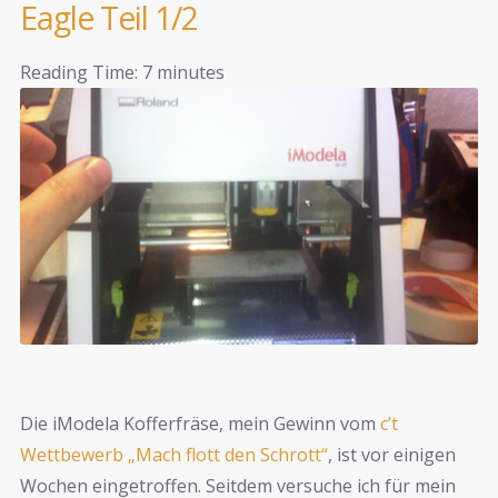
Eagle Teil 1/2
Reading Time:
7
minutes
Die iModela Kofferfräse, mein Gewinn vom
c’t
Wettbewerb „Mach flott den Schrott“
, ist vor einigen
Wochen eingetroffen. Seitdem versuche ich für mein