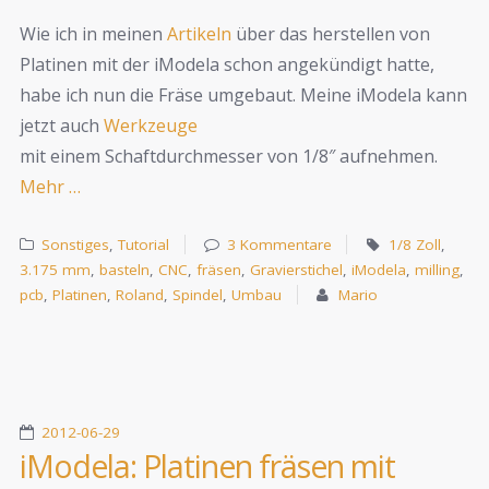
Wie ich in meinen
Artikeln
über das herstellen von
Platinen mit der iModela schon angekündigt hatte,
habe ich nun die Fräse umgebaut. Meine iModela kann
jetzt auch
Werkzeuge
mit einem Schaftdurchmesser von 1/8″ aufnehmen.
Mehr …
Sonstiges
,
Tutorial
3 Kommentare
1/8 Zoll
,
3.175 mm
,
basteln
,
CNC
,
fräsen
,
Gravierstichel
,
iModela
,
milling
,
pcb
,
Platinen
,
Roland
,
Spindel
,
Umbau
Mario
2012-06-29
iModela: Platinen fräsen mit