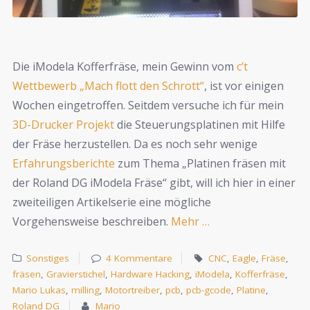
Die iModela Kofferfräse, mein Gewinn vom
c’t
Wettbewerb „Mach flott den Schrott“
, ist vor einigen
Wochen eingetroffen. Seitdem versuche ich für mein
3D-Drucker Projekt
die Steuerungsplatinen mit Hilfe
der Fräse herzustellen. Da es noch sehr wenige
Erfahrungsberichte
zum Thema „Platinen fräsen mit
der Roland DG iModela Fräse“ gibt, will ich hier in einer
zweiteiligen Artikelserie eine mögliche
Vorgehensweise beschreiben.
Mehr …
Sonstiges
4 Kommentare
CNC
,
Eagle
,
Fräse
,
fräsen
,
Gravierstichel
,
Hardware Hacking
,
iModela
,
Kofferfräse
,
Mario Lukas
,
milling
,
Motortreiber
,
pcb
,
pcb-gcode
,
Platine
,
Roland DG
Mario