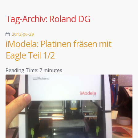
Tag-Archiv:
Roland DG
2012-06-29
iModela: Platinen fräsen mit
Eagle Teil 1/2
Reading Time:
7
minutes