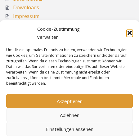
Downloads
Impressum
Media
Cookie-Zustimmung
Sitemap
verwalten
Um dir ein optimales Erlebnis zu bieten, verwenden wir Technologien
wie Cookies, um Geräteinformationen zu speichern und/oder darauf
Informationen
zuzugreifen. Wenn du diesen Technologien zustimmst, können wir
Daten wie das Surfverhalten oder eindeutige IDs auf dieser Website
verarbeiten. Wenn du deine Zustimmung nicht erteilst oder
zurückziehst, können bestimmte Merkmale und Funktionen
Sitemap
beeinträchtigt werden.
Cookie-Richtlinie
Datenschutz
Akzeptieren
Impressum
Ablehnen
Einstellungen ansehen
Bereitgestellt von
WordPress
&
Highwind
.