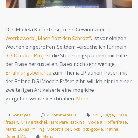
Die iModela Kofferfräse, mein Gewinn vom
c’t
Wettbewerb „Mach flott den Schrott“
, ist vor einigen
Wochen eingetroffen. Seitdem versuche ich für mein
3D-Drucker Projekt
die Steuerungsplatinen mit Hilfe
der Fräse herzustellen. Da es noch sehr wenige
Erfahrungsberichte
zum Thema „Platinen fräsen mit
der Roland DG iModela Fräse“ gibt, will ich hier in einer
zweiteiligen Artikelserie eine mögliche
Vorgehensweise beschreiben.
Mehr …
Sonstiges
4 Kommentare
CNC
,
Eagle
,
Fräse
,
fräsen
,
Gravierstichel
,
Hardware Hacking
,
iModela
,
Kofferfräse
,
Mario Lukas
,
milling
,
Motortreiber
,
pcb
,
pcb-gcode
,
Platine
,
Roland DG
Mario