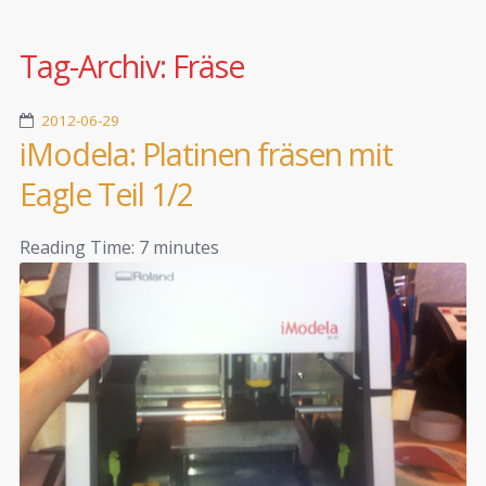
Tag-Archiv:
Fräse
2012-06-29
iModela: Platinen fräsen mit
Eagle Teil 1/2
Reading Time:
7
minutes