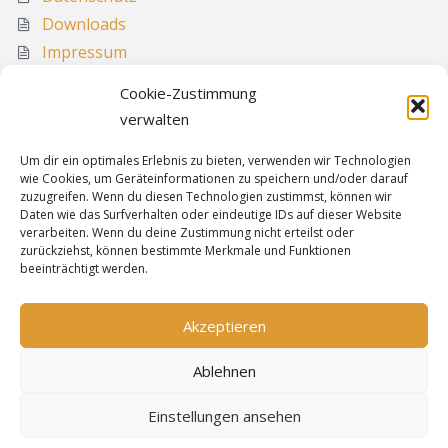
Downloads
Impressum
Media
Cookie-Zustimmung
Sitemap
verwalten
Um dir ein optimales Erlebnis zu bieten, verwenden wir Technologien
wie Cookies, um Geräteinformationen zu speichern und/oder darauf
Informationen
zuzugreifen. Wenn du diesen Technologien zustimmst, können wir
Daten wie das Surfverhalten oder eindeutige IDs auf dieser Website
verarbeiten. Wenn du deine Zustimmung nicht erteilst oder
zurückziehst, können bestimmte Merkmale und Funktionen
Sitemap
beeinträchtigt werden.
Cookie-Richtlinie
Datenschutz
Akzeptieren
Impressum
Ablehnen
Einstellungen ansehen
Bereitgestellt von
WordPress
&
Highwind
.