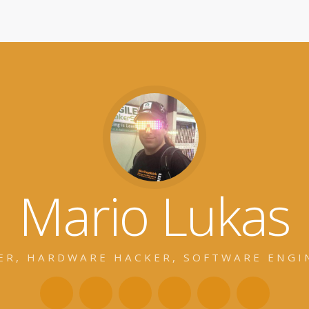
Mario Lukas
ER, HARDWARE HACKER, SOFTWARE ENGI