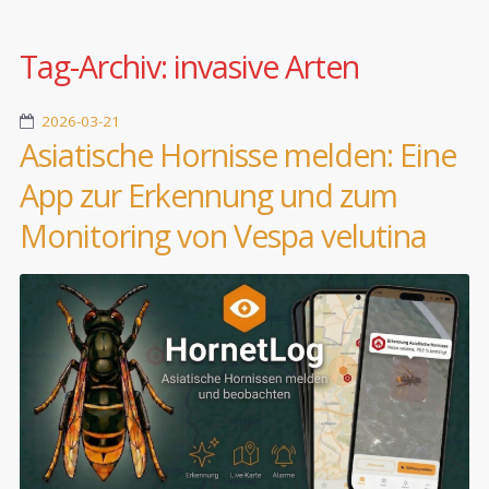
Tag-Archiv:
invasive Arten
2026-03-21
Asiatische Hornisse melden: Eine
App zur Erkennung und zum
Monitoring von Vespa velutina