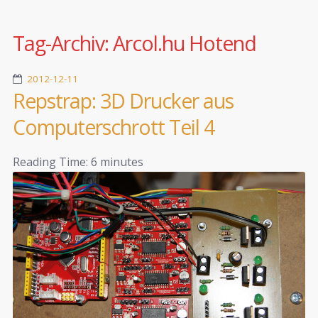
Tag-Archiv:
Arcol.hu Hotend
2012-12-11
Repstrap: 3D Drucker aus
Computerschrott Teil 4
Reading Time:
6
minutes