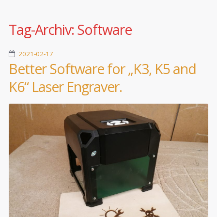
Tag-Archiv:
Software
2021-02-17
Better Software for „K3, K5 and
K6“ Laser Engraver.