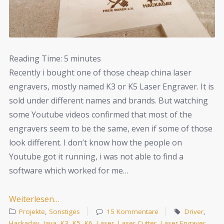
Reading Time:
5
minutes
Recently i bought one of those cheap china laser
engravers, mostly named K3 or K5 Laser Engraver. It is
sold under different names and brands. But watching
some Youtube videos confirmed that most of the
engravers seem to be the same, even if some of those
look different. I don’t know how the people on
Youtube got it running, i was not able to find a
software which worked for me…
Weiterlesen…
Projekte
,
Sonstiges
15 Kommentare
Driver
,
Hackaday
,
Java
,
K3
,
K5
,
K6
,
Laser
,
Laser Cutter
,
Laser Engaver
,