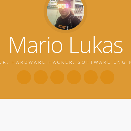
Mario Lukas
ER, HARDWARE HACKER, SOFTWARE ENGI