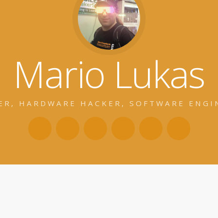
Mario Lukas
ER, HARDWARE HACKER, SOFTWARE ENGI