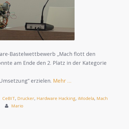
ware-Bastelwettbewerb „Mach flott den
onnte am Ende den 2. Platz in der Kategorie
 „Umsetzung“ erzielen.
Mehr …
CeBIT
,
Drucker
,
Hardware Hacking
,
iModela
,
Mach
Mario