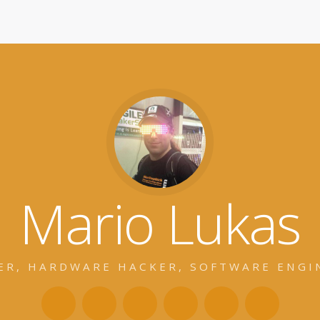
Mario Lukas
ER, HARDWARE HACKER, SOFTWARE ENGI