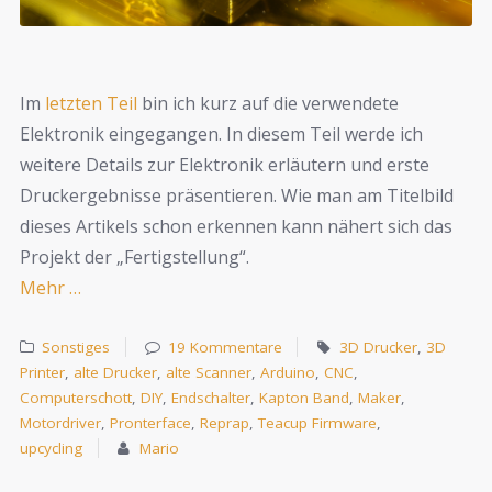
Im
letzten Teil
bin ich kurz auf die verwendete
Elektronik eingegangen. In diesem Teil werde ich
weitere Details zur Elektronik erläutern und erste
Druckergebnisse präsentieren. Wie man am Titelbild
dieses Artikels schon erkennen kann nähert sich das
Projekt der „Fertigstellung“.
Mehr …
Sonstiges
19 Kommentare
3D Drucker
,
3D
Printer
,
alte Drucker
,
alte Scanner
,
Arduino
,
CNC
,
Computerschott
,
DIY
,
Endschalter
,
Kapton Band
,
Maker
,
Motordriver
,
Pronterface
,
Reprap
,
Teacup Firmware
,
upcycling
Mario