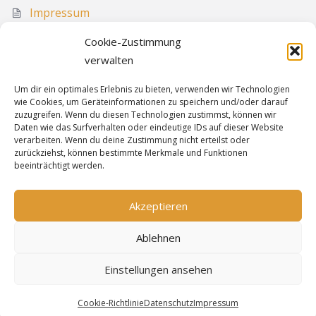
Impressum
Media
Cookie-Zustimmung
Sitemap
verwalten
Um dir ein optimales Erlebnis zu bieten, verwenden wir Technologien
wie Cookies, um Geräteinformationen zu speichern und/oder darauf
Informationen
zuzugreifen. Wenn du diesen Technologien zustimmst, können wir
Daten wie das Surfverhalten oder eindeutige IDs auf dieser Website
verarbeiten. Wenn du deine Zustimmung nicht erteilst oder
zurückziehst, können bestimmte Merkmale und Funktionen
Sitemap
beeinträchtigt werden.
Cookie-Richtlinie
Datenschutz
Akzeptieren
Impressum
Ablehnen
Einstellungen ansehen
Bereitgestellt von
WordPress
&
Highwind
.
Cookie-Richtlinie
Datenschutz
Impressum