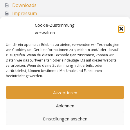
Downloads
Impressum
Media
Cookie-Zustimmung
Sitemap
verwalten
Um dir ein optimales Erlebnis zu bieten, verwenden wir Technologien
wie Cookies, um Geräteinformationen zu speichern und/oder darauf
Informationen
zuzugreifen. Wenn du diesen Technologien zustimmst, können wir
Daten wie das Surfverhalten oder eindeutige IDs auf dieser Website
verarbeiten. Wenn du deine Zustimmung nicht erteilst oder
zurückziehst, können bestimmte Merkmale und Funktionen
Sitemap
beeinträchtigt werden.
Cookie-Richtlinie
Datenschutz
Akzeptieren
Impressum
Ablehnen
Einstellungen ansehen
Bereitgestellt von
WordPress
&
Highwind
.