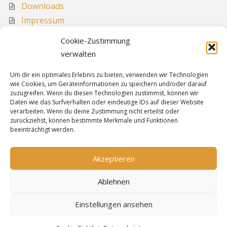
Downloads
Impressum
Media
Cookie-Zustimmung
Sitemap
verwalten
Um dir ein optimales Erlebnis zu bieten, verwenden wir Technologien
wie Cookies, um Geräteinformationen zu speichern und/oder darauf
Informationen
zuzugreifen. Wenn du diesen Technologien zustimmst, können wir
Daten wie das Surfverhalten oder eindeutige IDs auf dieser Website
verarbeiten. Wenn du deine Zustimmung nicht erteilst oder
zurückziehst, können bestimmte Merkmale und Funktionen
Sitemap
beeinträchtigt werden.
Cookie-Richtlinie
Datenschutz
Akzeptieren
Impressum
Ablehnen
Einstellungen ansehen
Bereitgestellt von
WordPress
&
Highwind
.